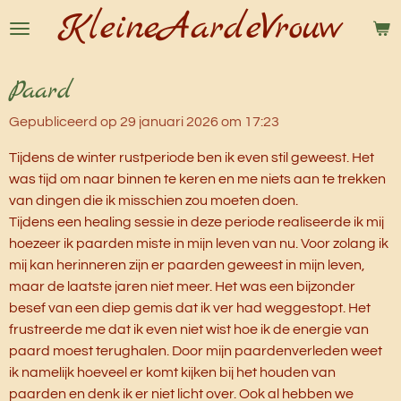
KleineAardeVrouw
Ga
direct
naar
Paard
de
hoofdinhoud
Gepubliceerd op 29 januari 2026 om 17:23
Tijdens de winter rustperiode ben ik even stil geweest. Het
was tijd om naar binnen te keren en me niets aan te trekken
van dingen die ik misschien zou moeten doen.
Tijdens een healing sessie in deze periode realiseerde ik mij
hoezeer ik paarden miste in mijn leven van nu. Voor zolang ik
mij kan herinneren zijn er paarden geweest in mijn leven,
maar de laatste jaren niet meer. Het was een bijzonder
besef van een diep gemis dat ik ver had weggestopt. Het
frustreerde me dat ik even niet wist hoe ik de energie van
paard moest terughalen. Door mijn paardenverleden weet
ik namelijk hoeveel er komt kijken bij het houden van
paarden en denk ik er niet licht over. Ook al hebben we