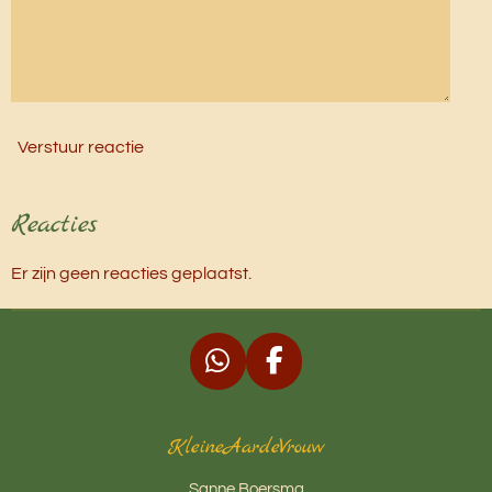
Verstuur reactie
Reacties
Er zijn geen reacties geplaatst.
W
F
h
a
a
c
KleineAardeVrouw
t
e
s
b
Sanne Boersma