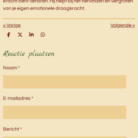
kracht bent verloren. Hij helpt bij het hervinden en vergroten
van je eigen emotionele draagkracht.
«
Vorige
Volgende
»
D
D
S
D
e
e
h
e
l
e
a
l
Reactie plaatsen
e
l
r
e
n
e
n
Naam *
E-mailadres *
Bericht *