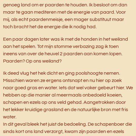
genoeg land om er paarden te houden.
Ik besloot om dan
maar te gaan mediteren met de energie van paard. Voor
mij, als echt paardenmeisje, een mager substituut maar
toch bracht het de energie die ik nodig had.
Een paar dagen later was ik met de honden in het weiland
aan het spelen. Tot mijn stomme verbazing zag ik toen
ineens van over de heuvel 2 paarden aan komen lopen.
Paarden? Op ons weiland?
Ik deed vlug het hek dicht en ging poolshoogte nemen.
Misschien waren ze ergens ontsnapt en nu hier op zoek
naar goed gras en water. Iets dat wel vaker gebeurt hier. We
hebben op die manier al meermaals onbedoeld koeien,
schapen en ezels op ons veld gehad. Aangetrokken door
het lekker kruidige grasland en de natuurlijke bron met fris
water.
In dit geval bleek het juist de bedoeling. De schapenboer die
sinds kort ons land verzorgt, kwam zijn paarden en ezels