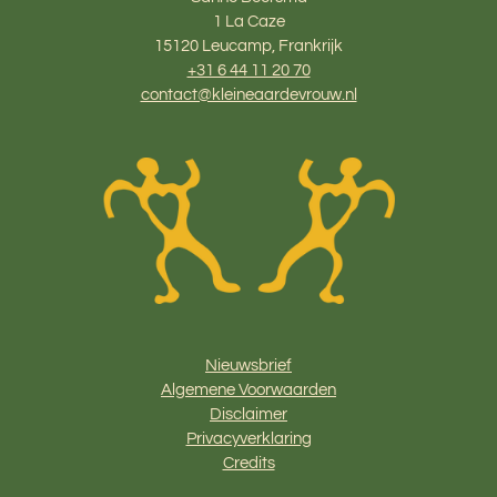
A
o
1 La Caze
p
o
15120 Leucamp, Frankrijk
p
k
+31 6 44 11 20 70
contact@kleineaardevrouw.nl
Nieuwsbrief
Algemene Voorwaarden
Disclaimer
Privacyverklaring
Credits