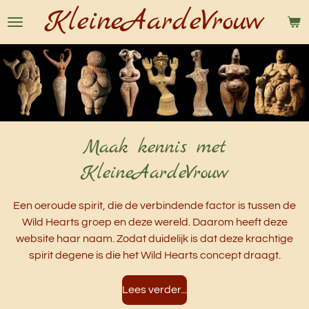
KleineAardeVrouw
Ga
direct
naar
de
hoofdinhoud
Maak kennis met
KleineAardeVrouw
Een oeroude spirit, die de verbindende factor is tussen de
Wild Hearts groep en deze wereld. Daarom heeft deze
website haar naam. Zodat duidelijk is dat deze krachtige
spirit degene is die het Wild Hearts concept draagt.
Lees verder...