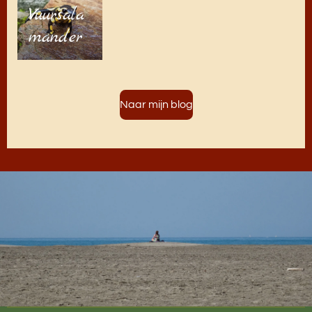
Vuursala
mander
Naar mijn blog