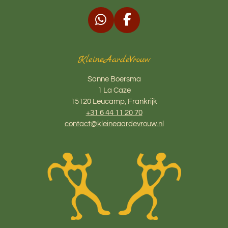
W
F
h
a
a
c
KleineAardeVrouw
t
e
s
b
Sanne Boersma
A
o
1 La Caze
p
o
15120 Leucamp, Frankrijk
p
k
+31 6 44 11 20 70
contact@kleineaardevrouw.nl